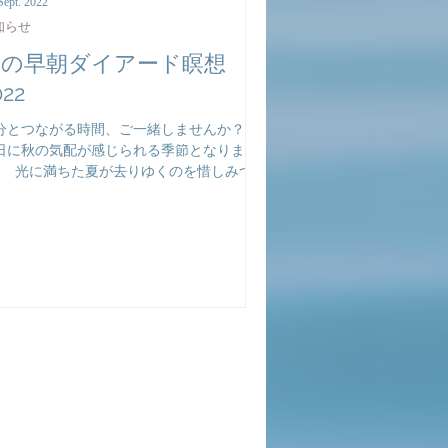
Sept. 2022
知らせ
秋の早朝ダイアード瞑想
022
分とつながる時間、ご一緒しませんか？ 日
日に秋の気配が感じられる季節となりまし
。 ​ 光に満ちた夏が去りゆくのを惜しみつ
、秋の静けさに深い安堵も感じる。そん
、二つのエネルギーが同居する中、体も心
どこか揺れている感覚を味わっているのは
けでしょうか？ ​...