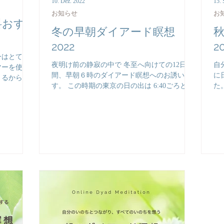
10. Dez. 2022
15. 
お知らせ
お
料おす
冬の早朝ダイアード瞑想
2022
2
ーはとても
夜明け前の静寂の中で 冬至へ向けての12日
自
マーを使う
間、早朝６時のダイアード瞑想へのお誘いで
に
くるからで
す。 この時期の東京の日の出は 6:40ごろと聞
た
通してプロ
いています。夜明け前の静寂の中での瞑想
つ
一度セッテ
は、きっとその１日に豊かさと穏やかさをも
な
タイマーの
たらしてくれるのではないでしょうか。ヨー
も
ロッパの皆さんにとっては就...
私だ