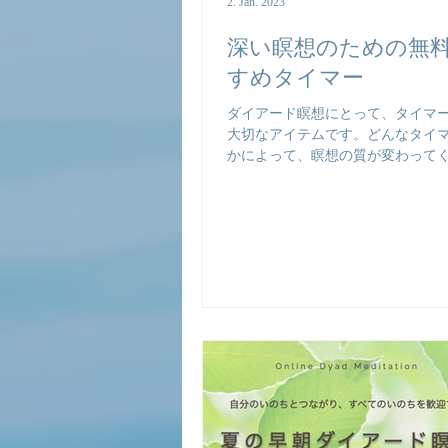
2. Jan. 2023
深い瞑想のための無
すめタイマー
ダイアード瞑想にとって、タイマ
大切なアイテムです。どんなタイ
かによって、瞑想の質が変わって
す。 お勧めしているのは、40分を
グラミングできるタイマーです。
ィングすれば、40分の瞑想の間、
操作に気を取られずに瞑想に集...