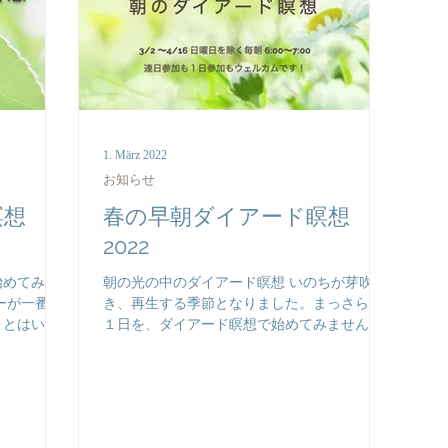
1. März 2022
お知らせ
瞑想
春の早朝ダイアード瞑想
2022
始めてみま
朝の光の中のダイアード瞑想 いのちが芽吹
ーが一番パ
き、再生する季節となりました。まっさらな
。とはい
１日を、ダイアード瞑想で始めてみません
時期はお天
か？ ​ NVC（非暴力コミュニケーション）をと
ヤモヤどん
もに学び実践している伊藤裕子さん（ロコち
ん。そんな
ゃん）と、春分の日を挟む７週間、日曜日を
...
除いて継続してダイアード瞑想...