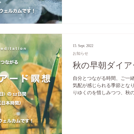
にとっては就...
15. Sept. 2022
お知らせ
秋の早朝ダイアー
自分とつながる時間、ご一緒
気配が感じられる季節となりま
りゆくのを惜しみつつ、秋
る。そんな、二つのエネル
どこか揺れている感覚を味
うか？ ​...